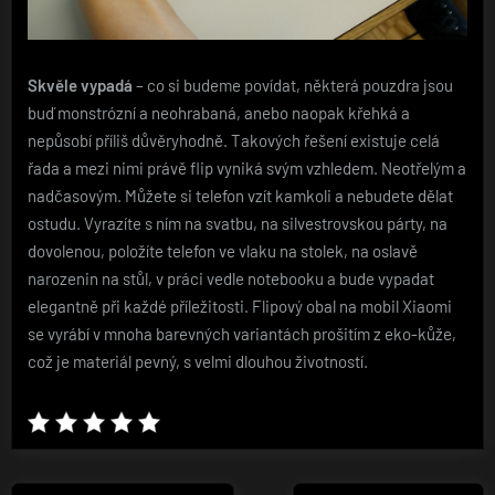
Skvěle vypadá
– co si budeme povídat, některá pouzdra jsou
buď monstrózní a neohrabaná, anebo naopak křehká a
nepůsobí příliš důvěryhodně. Takových řešení existuje celá
řada a mezi nimi právě flip vyniká svým vzhledem. Neotřelým a
nadčasovým. Můžete si telefon vzít kamkoli a nebudete dělat
ostudu. Vyrazíte s ním na svatbu, na silvestrovskou párty, na
dovolenou, položíte telefon ve vlaku na stolek, na oslavě
narozenin na stůl, v práci vedle notebooku a bude vypadat
elegantně při každé příležitosti. Flipový obal na mobil Xiaomi
se vyrábí v mnoha barevných variantách prošitím z eko-kůže,
což je materiál pevný, s velmi dlouhou životností.