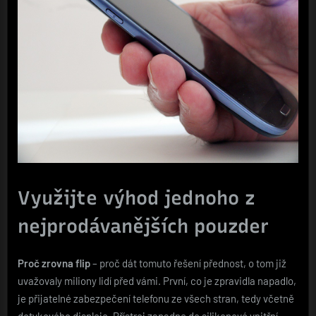
Využijte výhod jednoho z
nejprodávanějších pouzder
Proč zrovna flip
– proč dát tomuto řešení přednost, o tom již
uvažovaly miliony lidí před vámi. První, co je zpravidla napadlo,
je přijatelné zabezpečení telefonu ze všech stran, tedy včetně
dotykového displeje. Přístroj zapadne do silikonové vnitřní