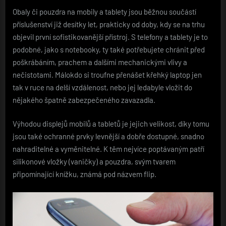
Obaly či pouzdra na mobily a tablety jsou běžnou součástí
příslušenství již desítky let, prakticky od doby, kdy se na trhu
objevil první sofistikovanější přístroj. S telefony a tablety je to
podobné, jako s notebooky, ty také potřebujete chránit před
poškrábáním, prachem a dalšími mechanickými vlivy a
nečistotami. Málokdo si troufne přenášet křehký laptop jen
tak v ruce na delší vzdálenost, nebo jej ledabyle vložit do
nějakého špatně zabezpečeného zavazadla.
Výhodou displejů mobilů a tabletů je jejich velikost, díky tomu
jsou také ochranné prvky levnější a dobře dostupné, snadno
nahraditelné a vyměnitelné. K těm nejvíce poptávaným patří
silikonové vložky (vaničky) a pouzdra, svým tvarem
připomínající knížku, známá pod názvem flip.