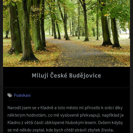
Miluji České Budějovice
Podnikání
Narodil jsem se v Kladně a toto město mi přirostlo k srdci díky
některým hodnotám, co mě vysloveně překvapují, například je
Kladno z větší části obklopené hlubokým lesem. Ovšem kdyby
se mě někdo zeptal, kde bych chtěl strávit zbytek života,