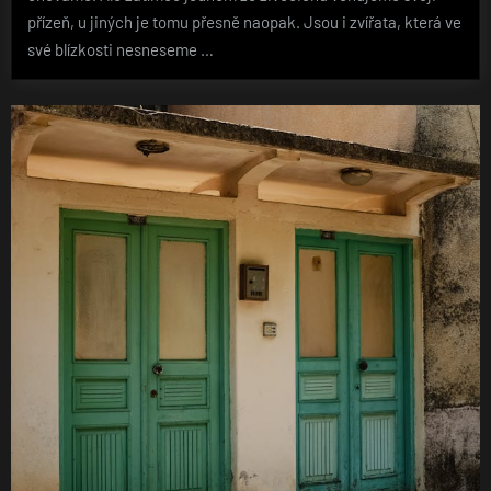
přízeň, u jiných je tomu přesně naopak. Jsou i zvířata, která ve
své blízkosti nesneseme …