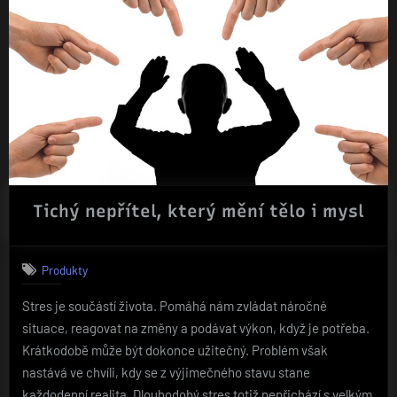
Tichý nepřítel, který mění tělo i mysl
Produkty
Stres je součástí života. Pomáhá nám zvládat náročné
situace, reagovat na změny a podávat výkon, když je potřeba.
Krátkodobě může být dokonce užitečný. Problém však
nastává ve chvíli, kdy se z výjimečného stavu stane
každodenní realita. Dlouhodobý stres totiž nepřichází s velkým