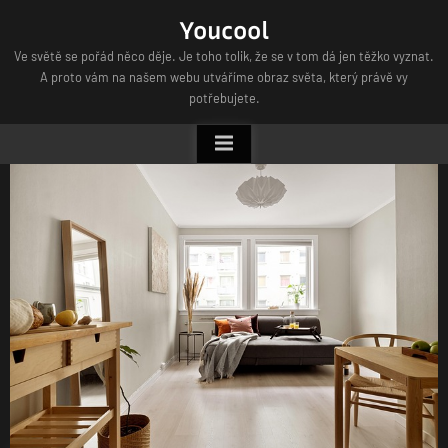
Skip
Youcool
to
Ve světě se pořád něco děje. Je toho tolik, že se v tom dá jen těžko vyznat.
content
A proto vám na našem webu utváříme obraz světa, který právě vy
potřebujete.