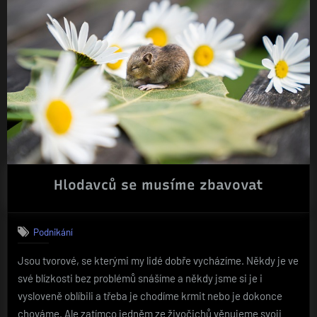
Hlodavců se musíme zbavovat
Podnikání
Jsou tvorové, se kterými my lidé dobře vycházíme. Někdy je ve
své blízkosti bez problémů snášíme a někdy jsme si je i
vysloveně oblíbili a třeba je chodíme krmit nebo je dokonce
chováme. Ale zatímco jedněm ze živočichů věnujeme svoji