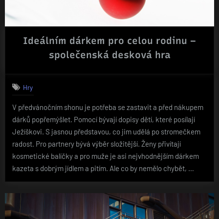
Ideálním dárkem pro celou rodinu –
společenská desková hra
Hry
V předvánočním shonu je potřeba se zastavit a před nákupem
dárků popřemýšlet. Pomocí bývají dopisy dětí, které posílají
Ježíškovi. S jasnou představou, co jim udělá po stromečkem
radost. Pro partnery bývá výběr složitější. Ženy přivítají
kosmetické balíčky a pro muže je asi nejvhodnějším dárkem
kazeta s dobrým jídlem a pitím. Ale co by nemělo chybět, …