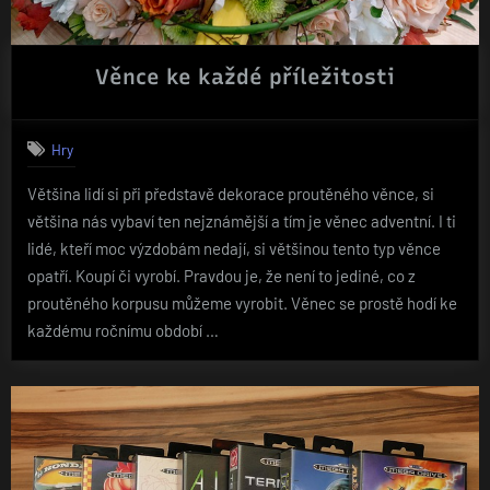
Věnce ke každé příležitosti
Hry
Většina lidí si při představě dekorace proutěného věnce, si
většina nás vybaví ten nejznámější a tím je věnec adventní. I ti
lidé, kteří moc výzdobám nedají, si většinou tento typ věnce
opatří. Koupí či vyrobí. Pravdou je, že není to jediné, co z
proutěného korpusu můžeme vyrobit. Věnec se prostě hodí ke
každému ročnímu období …