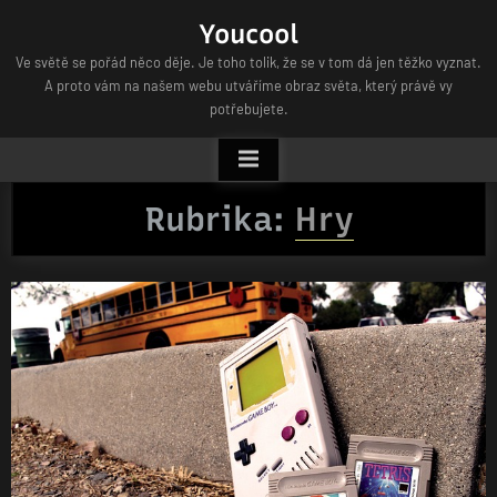
Skip
Youcool
to
Ve světě se pořád něco děje. Je toho tolik, že se v tom dá jen těžko vyznat.
content
A proto vám na našem webu utváříme obraz světa, který právě vy
potřebujete.
Rubrika:
Hry