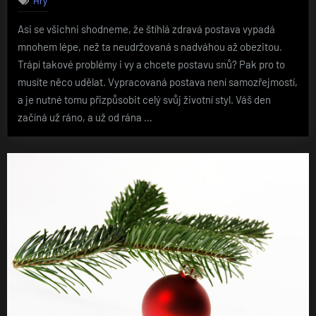
Asi se všichni shodneme, že štíhlá zdravá postava vypadá
mnohem lépe, než ta neudržovaná s nadváhou až obezitou.
Trápí takové problémy i vy a chcete postavu snů? Pak pro to
musíte něco udělat. Vypracovaná postava není samozřejmostí,
a je nutné tomu přizpůsobit celý svůj životní styl. Váš den
začíná už ráno, a už od rána …