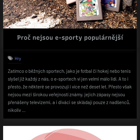
Proč nejsou e-sporty populárnější
Hry
Zatímco o běžných sportech, jako je fotbal či hokej nebo tenis
slyšel již každý z nás, o e-sportech ví jen velmi málo lidí. A to i
přesto, že některé se provozují i více než deset let. Přesto však
nejsou mezi širokou veřejností známy, jejich zápasy nejsou
přenášeny televizemi, a i diváci se skládají pouze z nadšenců,
nikoliv …