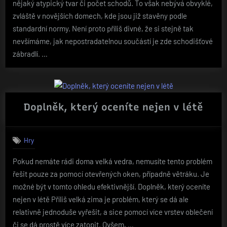
nějaký atypický tvar či počet schodů. To však nebývá obvyklé,
zvláště v novějších domech, kde jsou již stavěny podle
standardní normy. Není proto příliš divné, že si stejně tak
nevšímáme, jak nepostradatelnou součástí je zde schodišťové
zábradlí. …
Doplněk, který oceníte nejen v létě
Hry
Pokud nemáte rádi doma velká vedra, nemusíte tento problém
řešit pouze za pomocí otevřených oken, případně větráku. Je
možné být v tomto ohledu efektivnější. Doplněk, který oceníte
nejen v létě Příliš velká zima je problém, který se dá ale
relativně jednoduše vyřešit, a sice pomocí více vrstev oblečení
či se dá prostě více zatopit. Ovšem, …