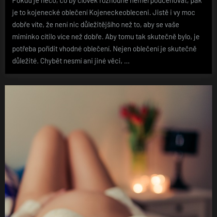
Pokud je něco, co by člověk rozhodně neměl podceňovat, pak
je to kojenecké oblečení Kojeneckeobleceni. Jistě i vy moc
dobře víte, že není nic důležitějšího než to, aby se vaše
miminko cítilo více než dobře. Aby tomu tak skutečně bylo, je
potřeba pořídit vhodné oblečení. Nejen oblečení je skutečně
důležité. Chybět nesmí ani jiné věci, …