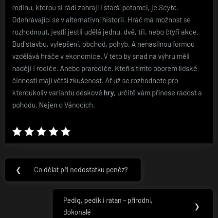
rodinu, kterou si rádi zahrají i starší potomci, je
Scyte
.
Odehrávající se v alternativní historii. Hráč má možnost se
rozhodnout, jestli jestli udělá jednu, dvě, tři, nebo čtyři akce.
Buď stavbu, vylepšení, obchod, pohyb. A nenásilnou formou
vzdělává hráče v ekonomice. V této by snad na výhru měli
naději i rodiče. Anebo prarodiče. Kteří s tímto oborem lidské
činnosti mají větší zkušenost. Ať už se rozhodnete pro
kteroukoliv variantu deskové
hry
, určitě vám přinese radost a
pohodu. Nejen o Vánocích.
Navigace
❮
Co dělat při nedostatku peněz?
Previous
pro
Post:
příspěvek
Pedig, pedik i ratan – přírodní,
Next
❯
dokonalé
Post: