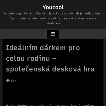
Skip
Youcool
to
Ve světě se pořád něco děje. Je toho tolik, že se v tom dá jen těžko vyznat.
content
A proto vám na našem webu utváříme obraz světa, který právě vy
potřebujete.
Ideálním dárkem pro
celou rodinu –
společenská desková hra
Hry
V předvánočním shonu je potřeba se zastavit a před nákupem