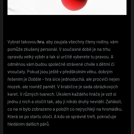
Vybrat takovou
hru
, aby zaujala všechny členy rodiny, vám
pomůže zkušený personál. V současné době je na trhu
opravdu velký výběr a tak si určitě vyberete tu pravou. A
odměnou vám budou společně strávené chvíle s dětmi či
vnoučaty. Pokud jsou ještě v předškolním věku, dobrým
řešením je
Dobble
– hra sice jednoduchá, ale procvičí nejen
mozek, ale rovněž paměť. V krabičce je sada obrázkových
karet. V různých tvarech. Úkolem každého hráče je vzít si
jednu z nich a otočit tak, aby ji nikdo druhý neviděl. Zahlásit,
co na ní bylo zobrazeno a položit co nejrychleji na hromádku.
Která se po startu otočí. A kdo se správně trefí, pokračuje
hledáním dalších párů.