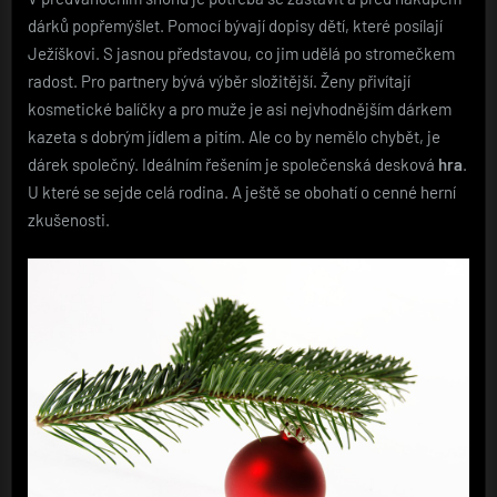
dárků popřemýšlet. Pomocí bývají dopisy dětí, které posílají
Ježíškovi. S jasnou představou, co jim udělá po stromečkem
radost. Pro partnery bývá výběr složitější. Ženy přivítají
kosmetické balíčky a pro muže je asi nejvhodnějším dárkem
kazeta s dobrým jídlem a pitím. Ale co by nemělo chybět, je
dárek společný. Ideálním řešením je společenská desková
hra
.
U které se sejde celá rodina. A ještě se obohatí o cenné herní
zkušenosti.