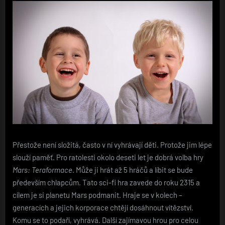
Přestože není složitá, často v ní vyhrávají děti. Protože jim lépe
slouží paměť. Pro ratolesti okolo deseti let je dobrá volba hry
Mars: Teraformace
. Může ji hrát až 5 hráčů a líbit se bude
především chlapcům. Tato sci-fi hra zavede do roku 2315 a
cílem je si planetu Mars podmanit. Hraje se v kolech –
generacích a jejich korporace chtějí dosáhnout vítězství.
Komu se to podaří, vyhrává. Další zajímavou hrou pro celou