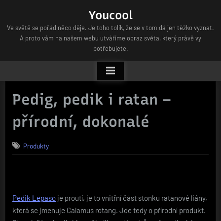
Skip
Youcool
to
Ve světě se pořád něco děje. Je toho tolik, že se v tom dá jen těžko vyznat.
content
A proto vám na našem webu utváříme obraz světa, který právě vy
potřebujete.
Pedig, pedik i ratan –
přírodní, dokonalé
Produkty
Pedik Lepaso
je proutí, je to vnitřní část stonku ratanové liány,
která se jmenuje Calamus rotang. Jde tedy o přírodní produkt.