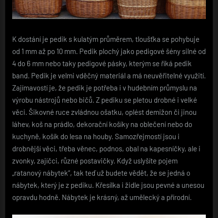
K dostání je pedik s kulatým průměrem, tloušťka se pohybuje
od 1 mm až po 10 mm. Pedik plochý jako pedigové šény silné od
4 do 6 mm nebo taky pedigové pásky, kterým se říká pedik
band. Pedik je velmi vděčný materiál a má neuvěřitelné využití.
Zajímavostí je, že pedik je potřeba i v hudebním průmyslu na
výrobu nástrojů nebo bičů. Z pediku se pletou drobné i velké
věci. Šikovné ruce zvládnou ošatku, oplést demižon či jinou
láhev, koš na prádlo, dekorační košíky na oblečení nebo do
kuchyně, košík do lesa na houby. Samozřejmostí jsou i
drobnější věci, třeba věnec, podnos, obal na kapesníčky, ale i
zvonky, zajíčci, různé postavičky. Když uslyšíte pojem
„ratanový nábytek“, tak teď už budete vědět, že se jedná o
nábytek, který je z pediku. Křesílka i židle jsou pevné a unesou
opravdu hodně. Nábytek je krásný, až umělecký a přírodní.