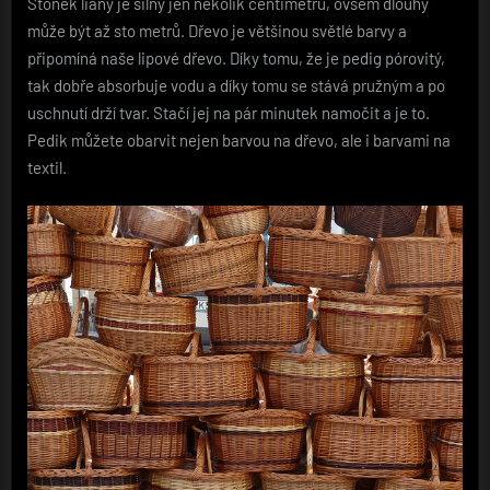
Stonek liány je silný jen několik centimetrů, ovšem dlouhý
může být až sto metrů. Dřevo je většinou světlé barvy a
připomíná naše lipové dřevo. Díky tomu, že je pedig pórovitý,
tak dobře absorbuje vodu a díky tomu se stává pružným a po
uschnutí drží tvar. Stačí jej na pár minutek namočit a je to.
Pedik můžete obarvit nejen barvou na dřevo, ale i barvami na
textil.