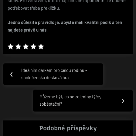
stuhy. Pro větší věci, které mají dno, nezapomeňte, že budete
potřebovat třeba překližku.
Jedno důležité pravidlo je, abyste měli kvalitní pedik a ten
najdete právě u nás.
Navigace
Ideálním dárkem pro celou rodinu –
Previous
❮
pro
společenská desková hra
Post:
příspěvek
Můžeme být, co se zeleniny týče,
Next
❯
soběstační?
Post:
Podobné příspěvky