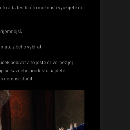
 rad. Jestli této možnosti využijete či
říjemnější.
 máte z čeho vybírat.
k podívat a to ještě dříve, než jej
 popisu každého produktu najdete
u nemusí stačit.