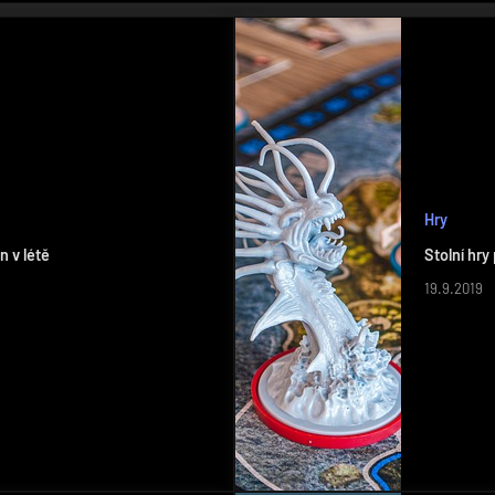
Hry
n v létě
Stolní hry
19.9.2019