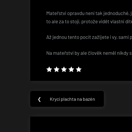
Mateřství opravdu není tak jednoduché, 
to ale za to stojí, protože vidět vlastní dí
Až jednou tento pocit zažijete i vy, sami
Na mateřství by ale člověk neměl nikdy 
Navigace
❮
Krycí plachta na bazén
Previous
pro
Post:
příspěvek