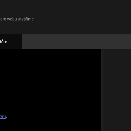
našem webu utváříme
 dům
eni
.