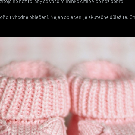
ežitějšího než to, aby se vaše miminko cítilo více než dobře.
řídit vhodné oblečení. Nejen oblečení je skutečně důležité. Chy
d.