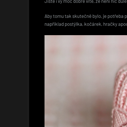
Jistě i vy moc dobře víte, že není nic důl
Aby tomu tak skutečně bylo, je potřeba po
například postýlka, kočárek, hračky apo