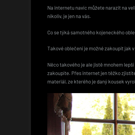
Na internetu navíc můžete narazit na vel
nikoliv, je jen na vás.
Co se týká samotného kojeneckého obleče
Takové oblečení je možné zakoupit jak v
Něco takového je ale jistě mnohem lepší 
zakoupíte. Přes internet jen těžko zjistí
materiál, ze kterého je daný kousek vy