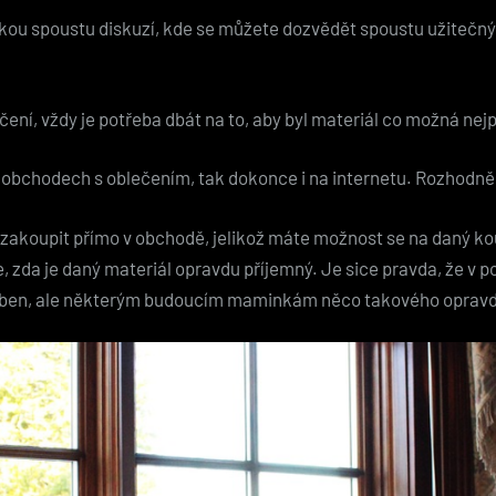
kou spoustu diskuzí, kde se můžete dozvědět spoustu užitečných
ní, vždy je potřeba dbát na to, aby byl materiál co možná nejp
 obchodech s oblečením, tak dokonce i na internetu. Rozhodně
zakoupit přímo v obchodě, jelikož máte možnost se na daný kouse
te, zda je daný materiál opravdu příjemný. Je sice pravda, že v
roben, ale některým budoucím maminkám něco takového opravd