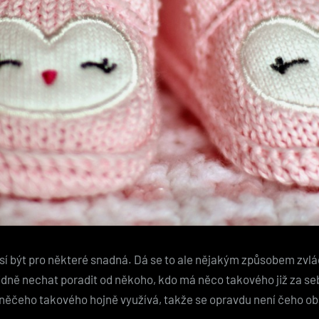
í být pro některé snadná. Dá se to ale nějakým způsobem zvlá
lidně nechat poradit od někoho, kdo má něco takového již za s
ěčeho takového hojně využívá, takže se opravdu není čeho ob