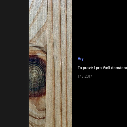
Hry
To pravé i pro Vaši domácn
17.8.2017