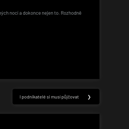
ěných nocí a dokonce nejen to. Rozhodně
I podnikatelé si musí půjčovat
❯
Next
Post: