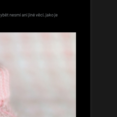
bět nesmí ani jiné věci, jako je