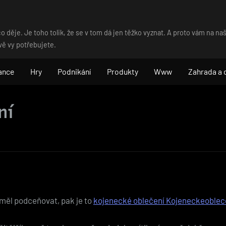
o děje. Je toho tolik, že se v tom dá jen těžko vyznat. A proto vám na 
vě vy potřebujete.
ance
Hry
Podnikání
Produkty
Www
Zahrada a
ní
měl podceňovat, pak je to
kojenecké oblečení Kojeneckeoblec