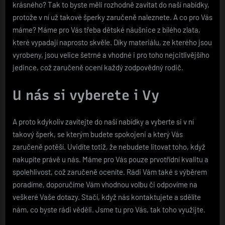
krásného? Tak to byste měli rozhodně zavítat do naší nabídky,
protože v ní už takové šperky zaručeně naleznete. A co pro Vás
máme? Máme pro Vás třeba
dětské náušnice z bílého zlata
,
které vypadají naprosto skvěle. Díky materiálu, ze kterého jsou
vyrobeny, jsou velice šetrné a vhodné i pro toho nejcitlivějšího
jedince, což zaručeně ocení každý zodpovědný rodič.
U nás si vyberete i Vy
A proto kdykoliv zavítejte do naší nabídky a vyberte si v ní
takový šperk, se kterým budete spokojeni a který Vás
zaručeně potěší. Uvidíte totiž, že nebudete litovat toho, když
nakupíte právě u nás. Máme pro Vás pouze prvotřídní kvalitu a
spolehlivost, což zaručeně oceníte. Rádi Vám také s výběrem
poradíme, doporučíme Vám vhodnou volbu či odpovíme na
veškeré Vaše dotazy. Stačí, když nás kontaktujete a sdělíte
nám, co byste rádi věděli. Jsme tu pro Vás, tak toho využijte.