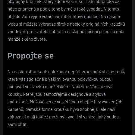
obyčejný kroužek, který zdobí Vaši ruku. Tato obroučka už
něco znamená a podle toho by měla také vypadat. V tomto
ohledu Vám vyjde vstříc náš internetový obchod. Na našem
webu si můžete vybrat ze široké nabídky originálních kroužků
vhodných pro svatební obřad a následné nošení po celou dobu
manželského života.
Propojte se
Na našich stránkách naleznete nepřeberné množství prstenů,
které Vás společně s Vaší milovanou polovičkou budou
spojovat ve svazku manželském. Nabízíme Vám takové
kousky, které jsou samozřejmě designově a stylově
spárované. Mužská verze se většinou obejde bez vsazených
kamenů, dámská forma kroužku bývá zdobnější, ale naši
zákazníci mají taktéž možnost, zvolit si vzhled, jaký budou
sami chtít.