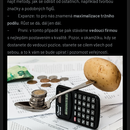
najít metody, jak se odlišit od ostatních, například tvorbou
značky a podobných fíglů.
– Expanze: to pro nás znamená
maximalizace tržního
podílu
. Růst se dá, dál jen dál.
– První: v tomto případě se pak stáváme
vedoucí firmou
s nejlepším postavením v kvalitě. Pozor, v okamžiku, kdy se
dostanete do vedoucí pozice, stanete se cílem všech pod
sebou, a to k vám se bude upírat i pozornost veřejnosti.