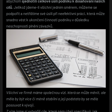
abychom
sjednotili celkové úsilí podniku k dosahování našich
cílů
. Jelikož jdeme-li všichni jedním směrem, můžeme se
podpořit a netříštíme své úsilí při neefektivní práci, která může
snadno vést k ukončení činnosti podniku v důsledku
neschopnosti plnění závazků.
Všichni ve firmě máme společnou vizi, která se může měnit, ale
měla by být více či méně stabilní a její podstata by se měla
posouvat k vývoji.
Z vize jsme si vytvořili cíle
, které nám úžeji specifikují, jak