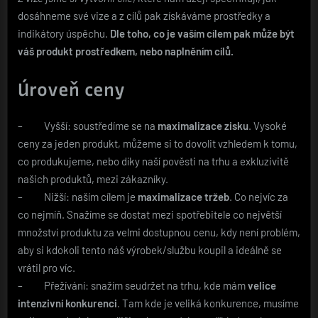
dosáhneme své vize a z cílů pak získáváme prostředky a
indikátory úspěchu.
Dle toho, co je vaším cílem pak může být
váš produkt prostředkem, nebo naplněním cílů.
Úroveň ceny
– Vyšší: soustředíme se na
maximalizace zisku
. Vysoké
ceny za jeden produkt, můžeme si to dovolit vzhledem k tomu,
co produkujeme, nebo díky naší pověsti na trhu a exkluzivitě
našich produktů, mezi zákazníky.
– Nižší: naším cílem je
maximalizace tržeb
. Co nejvíc za
co nejmíň. Snažíme se dostat mezi spotřebitele co největší
množství produktu za velmi dostupnou cenu, kdy není problém,
aby si kdokoli tento náš výrobek/službu koupil a ideálně se
vrátil pro víc.
– Přežívání: snažím seudržet na trhu, kde mám
velice
intenzivní konkurenci
. Tam kde je veliká konkurence, musíme