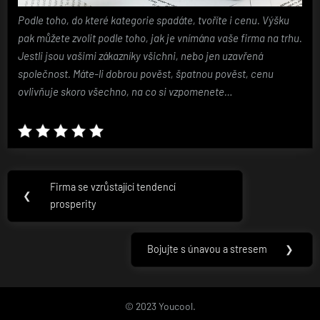
Podle toho, do které kategorie spadáte, tvoříte i cenu. Výšku
pak můžete zvolit podle toho, jak je vnímána vaše firma na trhu.
Jestli jsou vašimi zákazníky všichni, nebo jen uzavřená
společnost. Máte-li dobrou pověst, špatnou pověst, cenu
ovlivňuje skoro všechno, na co si vzpomenete…
Navigace
Firma se vzrůstající tendencí
Previous
❮
pro
prosperity
Post:
příspěvek
Bojujte s únavou a stresem
❯
Next
Post:
© 2023 Youcool.