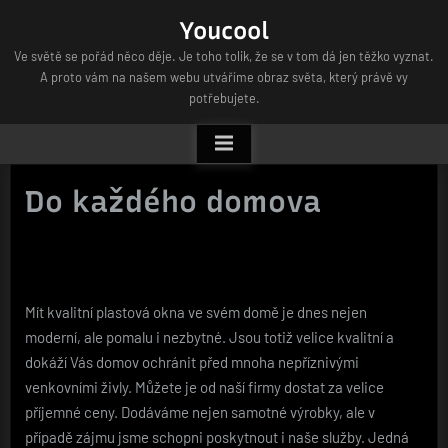
Skip
Youcool
to
Ve světě se pořád něco děje. Je toho tolik, že se v tom dá jen těžko vyznat.
content
A proto vám na našem webu utváříme obraz světa, který právě vy
potřebujete.
Do každého domova
Mít kvalitní
plastová okna
ve svém domě je dnes nejen
moderní, ale pomalu i nezbytné. Jsou totiž velice kvalitní a
dokáží Vás domov ochránit před mnoha nepříznivými
venkovními živly. Můžete je od naší firmy dostat za velice
příjemné ceny. Dodáváme nejen samotné výrobky, ale v
případě zájmu jsme schopni poskytnout i naše služby. Jedná