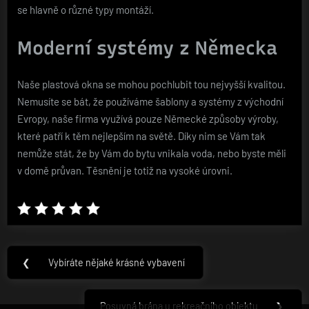
se hlavně o různé typy montáží.
Moderní systémy z Německa
Naše plastová okna se mohou pochlubit tou nejvyšší kvalitou.
Nemusíte se bát, že používáme šablony a systémy z východní
Evropy, naše firma využívá pouze Německé způsoby výroby,
které patří k těm nejlepším na světě. Díky nim se Vám tak
nemůže stát, že by Vám do bytu vnikala voda, nebo byste měli
v domě průvan. Těsnění je totiž na vysoké úrovni.
Navigace
❮
Vybíráte nějaké krásné vybavení
Previous
pro
Post:
příspěvek
Posuvná brána u rekreačního objektu
❯