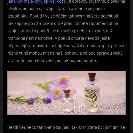
jaka-by-mela-byt-jeji-velikost/
je opravdu příjemné, člověk na
chvíli zapomene na svoje starosti a věnuje se pouze
odpočinku. Pokud i Vy se něčím takovým můžete pochlubit,
tak zajisté po náročném dni v práci chcete zapomenout na
svoje starosti a ponořit se do světa plného relaxace, což
rozhodně není nemožné. A pokud chcete navodit ještě
příjemnější atmosféru, nebojte se využít aromaterapie, protože
různé vůně mohou mít na naši pohodu a náladu opravdu velký
vliv, proto něco takového jen tak nepodceňujte.
Jestli Vás něco takového zaujalo, tak si můžete být jistí tím, že