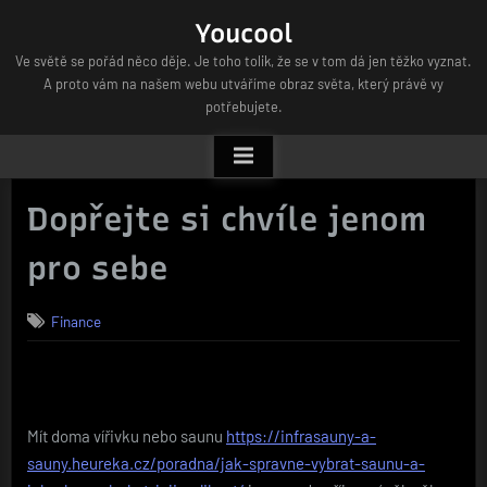
Skip
Youcool
to
Ve světě se pořád něco děje. Je toho tolik, že se v tom dá jen těžko vyznat.
content
A proto vám na našem webu utváříme obraz světa, který právě vy
potřebujete.
Dopřejte si chvíle jenom
pro sebe
Finance
Mít doma vířivku nebo saunu
https://infrasauny-a-
sauny.heureka.cz/poradna/jak-spravne-vybrat-saunu-a-