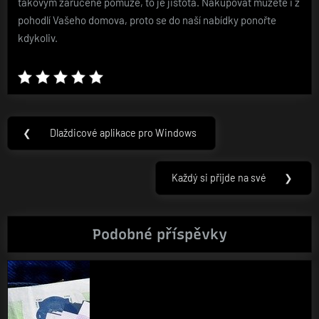
takovým zaručeně pomůže, to je jistota. Nakupovat můžete i z
pohodlí Vašeho domova, proto se do naší nabídky ponořte
kdykoliv.
Navigace
❮
Dlaždicové aplikace pro Windows
Previous
pro
Post:
příspěvek
Každý si přijde na své
❯
Next
Post:
Podobné příspěvky