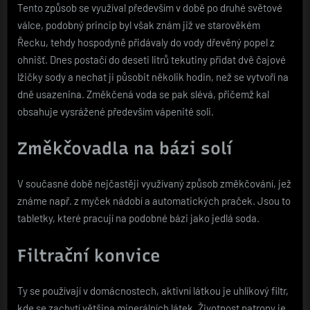
Tento způsob se využíval především v době po druhé světové
válce, podobný princip byl však znám již ve starověkém
Řecku, tehdy hospodyně přidávaly do vody dřevěný popel z
ohnišť. Dnes postačí do deseti litrů tekutiny přidat dvě čajové
lžičky sody a nechat ji působit několik hodin, než se vytvoří na
dně usazenina. Změkčená voda se pak slévá, přičemž kal
obsahuje vysrážené především vápenité soli.
Změkčovadla na bázi solí
V současné době nejčastěji využívaný způsob změkčování, jež
známe např. z myček nádobí a automatických praček. Jsou to
tabletky, které pracují na podobné bázi jako jedlá soda.
Filtrační konvice
Ty se používají v domácnostech, aktivní látkou je uhlíkový filtr,
kde se zachytí většina minerálních látek. Životnost patrony je