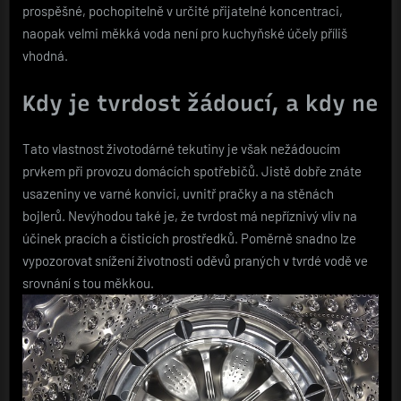
prospěšné, pochopitelně v určité přijatelné koncentraci,
naopak velmi měkká voda není pro kuchyňské účely příliš
vhodná.
Kdy je tvrdost žádoucí, a kdy ne
Tato vlastnost životodárné tekutiny je však nežádoucím
prvkem při provozu domácích spotřebičů. Jistě dobře znáte
usazeniny ve varné konvici, uvnitř pračky a na stěnách
bojlerů. Nevýhodou také je, že tvrdost má nepříznivý vliv na
účinek pracích a čisticích prostředků. Poměrně snadno lze
vypozorovat snížení životnosti oděvů praných v tvrdé vodě ve
srovnání s tou měkkou.