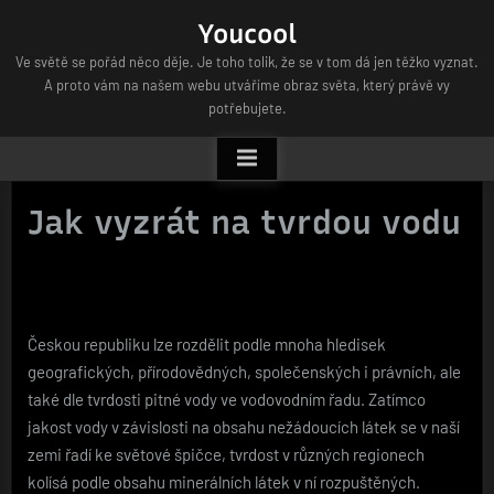
Skip
Youcool
to
Ve světě se pořád něco děje. Je toho tolik, že se v tom dá jen těžko vyznat.
content
A proto vám na našem webu utváříme obraz světa, který právě vy
potřebujete.
Jak vyzrát na tvrdou vodu
Českou republiku lze rozdělit podle mnoha hledisek
geografických, přírodovědných, společenských i právních, ale
také dle tvrdosti pitné vody ve vodovodním řadu. Zatímco
jakost vody v závislosti na obsahu nežádoucích látek se v naší
zemi řadí ke světové špičce, tvrdost v různých regionech
kolísá podle obsahu minerálních látek v ní rozpuštěných.