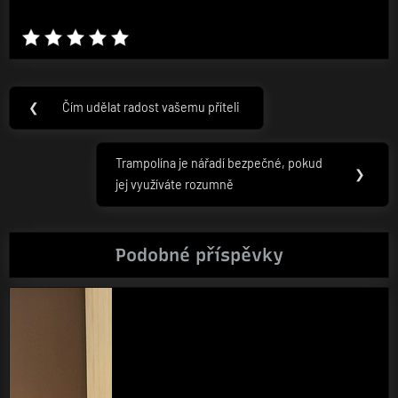
Navigace
❮
Čím udělat radost vašemu příteli
Previous
pro
Post:
příspěvek
Trampolína je nářadí bezpečné, pokud
Next
❯
jej využíváte rozumně
Post:
Podobné příspěvky