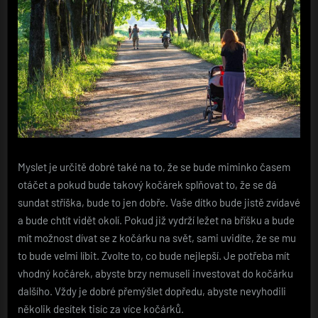
Myslet je určitě dobré také na to, že se bude miminko časem
otáčet a pokud bude takový kočárek splňovat to, že se dá
sundat stříška, bude to jen dobře. Vaše dítko bude jistě zvídavé
a bude chtít vidět okolí. Pokud již vydrží ležet na bříšku a bude
mít možnost dívat se z kočárku na svět, sami uvidíte, že se mu
to bude velmi líbit.
Zvolte to, co bude nejlepší. Je potřeba mít
vhodný kočárek, abyste brzy nemuseli investovat do kočárku
dalšího. Vždy je dobré přemýšlet dopředu, abyste nevyhodili
několik desítek tisíc za více kočárků.