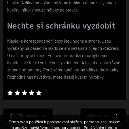
hliníku. A díky tomu Vám můžeme nabídnout pouze vysokou
kvalitu, nikoliv pouze nějaký polotovar.
Nechte si schránku vyzdobit
Klasické korespondenční boxy jsou nudné a strohé. Jsou
vyráběny na pásech a nikdo se ani nezajímá o jejich vzezření.
U naší firmy je to jiné. Poštovní schránky musí být nejen
kvalitní, ale také i velice hezky zdobené. A to zařídí naše různé
zdobné ornamenty. Používáme také patiny, kliky nebo klapky.
Rozhodně nás navštivte, máte-li rádi kvalitní výrobky.
Navigace
❮
Volte naše hry
Jak na vosy
❯
Previous
Next
pro
Tento web používá k poskytování služeb, personalizaci reklam
Post:
Post:
a analýze návštěvnosti soubory cookie. Používáním tohoto