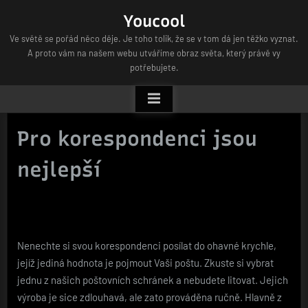
Skip
Youcool
to
Ve světě se pořád něco děje. Je toho tolik, že se v tom dá jen těžko vyznat.
content
A proto vám na našem webu utváříme obraz světa, který právě vy
potřebujete.
Pro korespondenci jsou
nejlepší
Nenechte si svou korespondenci posílat do ohavné krychle,
jejíž jediná hodnota je pojmout Vaši poštu. Zkuste si vybrat
jednu z našich
poštovních schránek
a nebudete litovat. Jejich
výroba je sice zdlouhavá, ale zato prováděna ručně. Hlavně z