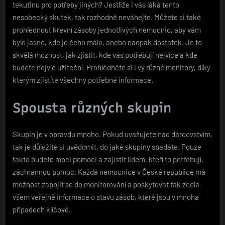
tekutinu pro potřeby jiných? Jestliže i vás láká tento
nesobecký skutek, tak rozhodně neváhejte. Můžete si také
prohlédnout
krevní zásoby
jednotlivých nemocnic, aby vám
bylo jasno, kde je čeho málo, anebo naopak dostatek. Je to
skvělá možnost, jak zjistit, kde vás potřebují nejvíce a kde
budete nejvíc užiteční. Prohlédněte si i vy různé monitory, díky
kterým zjistíte všechny potřebné informace.
Spousta různých skupin
Skupin je v opravdu mnoho. Pokud uvažujete nad dárcovstvím,
tak je důležité si uvědomit, do jaké skupiny spadáte. Pouze
takto budete moci pomoci a zajistit lidem, kteří to potřebují,
záchrannou pomoc. Každá nemocnice v České republice má
možnost zapojit se do monitorování a poskytovat tak zcela
všem veřejně informace o stavu zásob, které jsou v mnoha
případech klíčové.