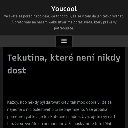
Skip
Youcool
to
Ve světě se pořád něco děje. Je toho tolik, že se v tom dá jen těžko vyznat.
content
A proto vám na našem webu utváříme obraz světa, který právě vy
potřebujete.
Tekutina, které není nikdy
dost
Každý, kdo někdy byl darovat krev, tak moc dobře ví, že se
nejedná o nic bolestivého či nepříjemného. Vše probíhá
poměrně rychle a je to skutečně snadné. Uvažujete i vy nad
tím, že se vydáte do nemocnice a že poskytnete tuto tělní