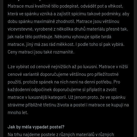
Matrace musí kvalitně tělo podepírat, odvádět pot a vlhkost,
která ve spánku vzniká a zajistit spícímu takové podmínky, aby
dobu spánku maximálně zhodnotil. Matrace jsou většinou
vícevrstevné, vyrobené z několika druhů materiálu přesně tak,
jak naše tělo potřebuje. Někomu vyhovuje spíše tvrdá
matrace, jiný má zas rád měkkost. I podle toho si pak vybírá.
Ceny matrací jsou také rozmanité.
Lze vybírat od cenově nejnižších až po luxusní. Matrace v nižší
cenové variantě doporučujeme většinou pro příležitostné
použití, protože spánek na nich není na denní potřebu. Pro
každodenní odpočinek doporučujeme si připlatit a zvolit
matrace v luxusnější kategorii. Už jenom proto, že ve spánku
strávíme přibližně třetinu života a postel i matrace se kupují na
mnoho let.
Jak by měla vypadat postel?
Na trhu najdeme postele z různých materiálů v různých