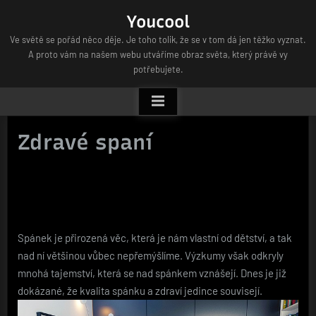
Skip
Youcool
to
Ve světě se pořád něco děje. Je toho tolik, že se v tom dá jen těžko vyznat.
content
A proto vám na našem webu utváříme obraz světa, který právě vy
potřebujete.
Zdravé spaní
Spánek je přirozená věc, která je nám vlastní od dětství, a tak
nad ní většinou vůbec nepřemýšlíme. Výzkumy však odkryly
mnohá tajemství, která se nad spánkem vznášejí. Dnes je již
dokázané, že kvalita spánku a zdraví jedince souvisejí.