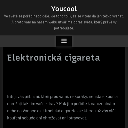
Skip
Youcool
to
Ve světě se pořád něco děje. Je toho tolik, že se v tom dá jen těžko vyznat.
content
A proto vám na našem webu utváříme obraz světa, který právě vy
potřebujete.
Elektronická cigareta
Iritují vás příbuzní, kteří před vámi, nekuřáky, neustále kouří a
ohrožují tak tím vaše zdraví? Pak jim pořiďte k narozeninám
nebo na Vánoce elektronická cigareta, se kterou už vás ničí
kouření nebude ani ohrožovat ani otravovat.