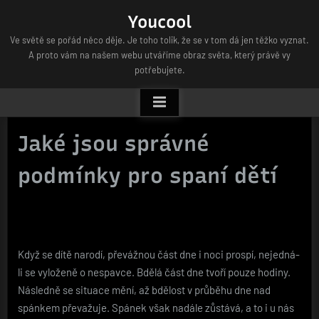
Skip
Youcool
to
Ve světě se pořád něco děje. Je toho tolik, že se v tom dá jen těžko vyznat.
content
A proto vám na našem webu utváříme obraz světa, který právě vy
potřebujete.
Jaké jsou správné
podmínky pro spaní dětí
Když se dítě narodí, převážnou část dne i noci prospí, nejedná-
li se vyloženě o nespavce. Bdělá část dne tvoří pouze hodiny.
Následně se situace mění, až bdělost v průběhu dne nad
spánkem převažuje. Spánek však nadále zůstává, a to i u nás