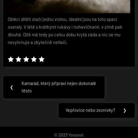
Obléci dítěti stačí jednu vrstvu. Ideální jsou na toto spací
overaly. V létě s krátkými rukávy i nohavičkami, v zimě pak
dlouhé. Dítě má tedy po celou dobu krytá záda a nic se mu
nevyhrnuje a zbytečně netlačí.
Navigace
Kamarád, který připraví nejen dokonalé
Previous
❮
pro
těsto
Post:
příspěvek
Vepřovice nebo zvonivky?
❯
Next
Post:
© 2023 Youcool.