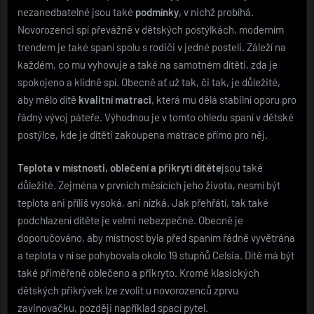
nezanedbatelné jsou také
podmínky
, v nichž probíhá.
Novorozenci spí převážně v dětských postýlkách, moderním
trendem je také spaní spolu s rodiči v jedné posteli. Záleží na
každém, co mu vyhovuje a také na samotném dítěti, zda je
spokojeno a klidně spí. Obecně ať už tak, či tak, je důležité,
aby mělo dítě
kvalitní matraci
, která mu dělá stabilní oporu pro
řádný vývoj páteře. Výhodnou je v tomto ohledu spaní v dětské
postýlce, kde je dítěti zakoupena matrace přímo pro něj.
Teplota v místnosti, oblečení a přikrytí dítěte
jsou také
důležité. Zejména v prvních měsících jeho života, nesmí být
teplota ani příliš vysoká, ani nízká. Jak přehřátí, tak také
podchlazení dítěte je velmi nebezpečné. Obecně je
doporučováno, aby místnost byla před spaním řádně vyvětrána
a teplota v ní se pohybovala okolo 19 stupňů Celsia. Dítě má být
také přiměřeně oblečeno a přikryto. Kromě klasických
dětských přikrývek lze zvolit u novorozenců zprvu
zavinovačku, později například spací pytel.