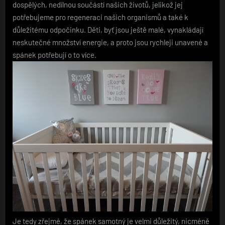
dospělých, nedílnou součástí našich životů, jelikož jej
potřebujeme pro regeneraci našich organismů a také k
důležitému odpočinku. Děti, byť jsou ještě malé, vynakládají
neskutečné množství energie, a proto jsou rychleji unavené a
spánek
potřebují o to více.
Je tedy zřejmé, že spánek samotný je velmi důležitý, nicméně