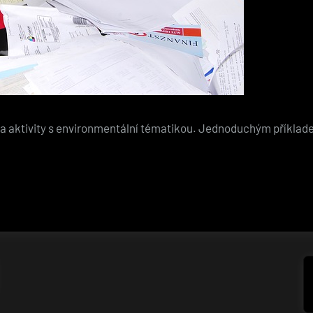
a aktivity s environmentální tématikou. Jednoduchým příkladem