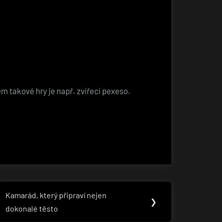
 takové hry je např. zvířecí pexeso.
Kamarád, který připraví nejen
Next
❯
dokonalé těsto
Post: