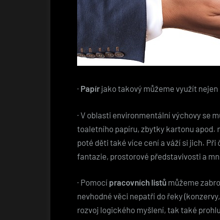
·
Papír
jako takový můžeme využít nejen
·
V oblasti environmentální výchovy se
toaletního papíru, zbytky kartonu apod. n
poté děti také více cení a váží si jich. Př
fantazie, prostorové představivosti a mn
·
Pomocí
pracovních listů
můžeme zabrousi
nevhodné věci nepatří do řeky (konzervy
rozvoj logického myšlení, tak také prohlu