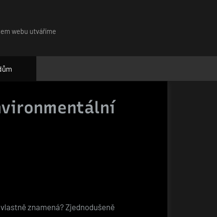
našem webu utváříme
 dům
nvironmentální
em vlastně znamená? Zjednodušeně