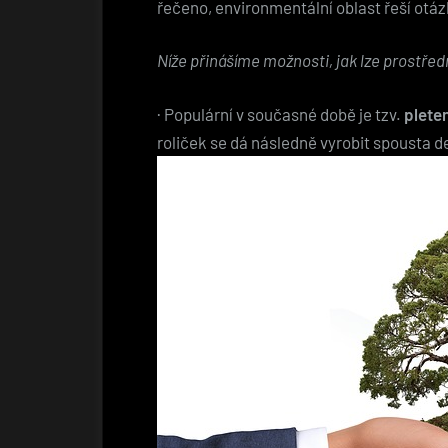
řečeno, environmentální oblast řeší otázk
Níže přinášíme možnosti, jak lze prostřed
·
Populární v současné době je tzv.
pleten
roliček se dá následně vyrobit spousta 