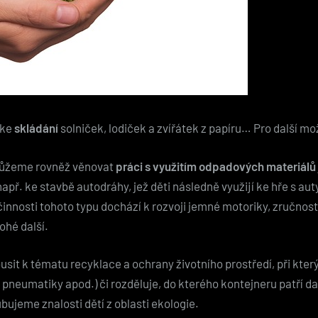
 ke
skládání
solniček, lodiček a zvířátek z papíru… Pro další mo
 můžeme rovněž věnovat
práci s využitím odpadových materiálů
apř. ke stavbě autodráhy, jež děti následně využijí ke hře s au
i činnosti tohoto typu dochází k rozvoji jemné motoriky, zručnosti 
ohé další.
t k tématu recyklace a ochrany životního prostředí, při kterých
, pneumatiky apod.) či rozděluje, do kterého kontejneru patří 
bujeme znalosti dětí z oblasti ekologie.