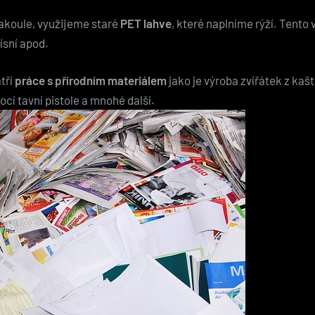
akoule, využijeme staré
PET lahve
, které naplníme rýží. Tento
ísní apod.
tří
práce s přírodním materiálem
jako je výroba zvířátek z kaš
cí tavní pistole a mnohé další.