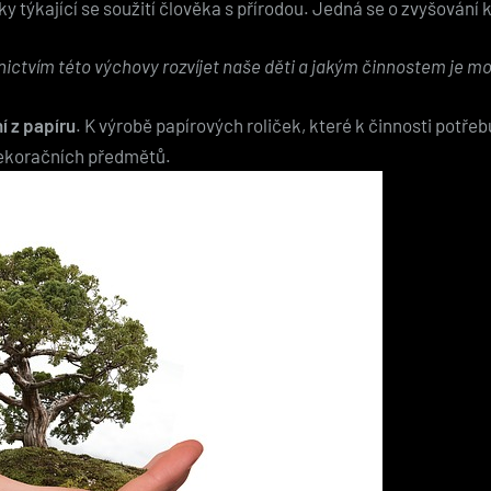
y týkající se soužití člověka s přírodou. Jedná se o zvyšování 
nictvím této výchovy rozvíjet naše děti a jakým činnostem je mo
í z papíru
. K výrobě papírových roliček, které k činnosti potř
dekoračních předmětů.