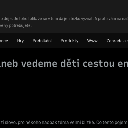
o děje. Je toho tolik, že se v tom dá jen těžko vyznat. A proto vám na 
vě vy potřebujete.
ance
Hry
Podnikání
Produkty
Www
Zahrada a
neb vedeme děti cestou e
izí slovo, pro někoho naopak téma velmi blízké. Co tento poj