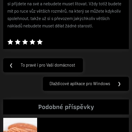
si přijdete na své a nebudete muset litovat. Vždy totiž budete
mít po ruce vůz větších rozměrů, na který se můžete kdykoliv
spolehnout, takže už si s převozem jakýchkoliv větších
nákladů nebudete muset dělat žádné starosti.
Navigace
❮
To pravé i pro Vaši domácnost
Previous
pro
Post:
příspěvek
Dlaždicové aplikace pro Windows
❯
Next
Post:
Podobné příspěvky