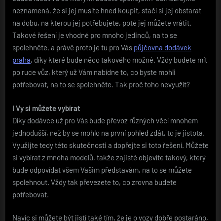
neznamená, že si jej musíte hned koupit, stačí si jej obstarat
na dobu, na kterou jej potřebujete, poté jej můžete vrátit.
Takové řešení je vhodné pro mnoho jedinců, na to se
spolehněte, a právě proto je tu pro Vás
půjčovna dodávek
praha
, díky které bude něco takového možné. Vždy budete mít
po ruce vůz, který už Vám nabídne to, co byste mohli
potřebovat, na to se spolehněte. Tak proč toho nevyužít?
I Vy si můžete vybírat
Díky dodávce už pro Vás bude převoz různých věcí mnohem
jednodušší, než by se mohlo na první pohled zdát, to je jistota.
Využijte tedy této skutečnosti a dopřejte si toto řešení. Můžete
si vybírat z mnoha modelů, takže zajisté objevíte takový, který
bude odpovídat všem Vašim představám, na to se můžete
spolehnout. Vždy tak převezete to, co zrovna budete
potřebovat.
Navíc si můžete být jistí také tím, že je o vozy dobře postaráno,