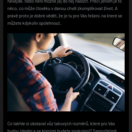
nevejde, nebo není možné jej do něj naložit. Přeci jenom je to
něco, co může člověku v danou chvíli zkomplikovat život. A
právě proto je dobré vědět, že je tu pro Vás řešení, na které se
můžete kdykoliv spolehnout.
Co takhle si obstarat vůz takových rozměrů, které pro Vás
budou ideální a se kterými budete spokojeni? Samozřejmě