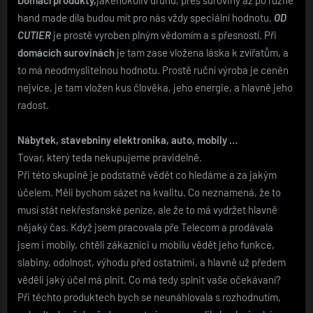
Domácí produkty,
jakéhokoliv druhu, přes suroviny až po různé
hand made díla budou mít pro nás vždy speciální hodnotu.
OD
CUTIER
je prostě vyroben plným vědomím a s přesností. Při
domácích surovinách
je tam zase vložena láska k zvířatům, a
to má neodmyslitelnou hodnotu. Prostě ruční výroba je ceněn
nejvíce, je tam vložen kus člověka, jeho energie, a hlavně jeho
radost.
Nábytek, stavebniny elektronika, auto, mobily …
Tovar, který teda nekupujeme pravidelně.
Při této skupině je podstatně vědět co hledáme a za jakým
účelem. Měli bychom sázet na kvalitu. Co neznamená, že to
musí stát nekřesťanské peníze, ale že to má vydržet hlavně
nějaký čas. Když jsem pracovala pře Telecom a prodávala
jsem i mobily, chtěli zákazníci u mobilu vědět jeho funkce,
slabiny, odolnost, výhodu před ostatními, a hlavně už předem
věděli jaký účel má plnit. Co má tedy splnit vaše očekávaní?
Při těchto produktech bych se neunáhlovala s rozhodnutím,