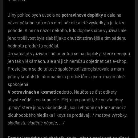
Jiny pohled bych uvedla na
potravinové doplňky
a dala na
názor někoho kdo má s nimi několikaleté výsledky a je tak v
pohodě. A ne na názor někoho, kdo doplněk sice využíval, ale
jeho trpělivost byla slabší jako chuť žít zdravější a tím pádem,
hodnotu produktu oddělal.
Já sama je využívám, no orientuji se na doplňky, které nenajdu
jen tak v lékárnách, ale ani jich nemůžu objednat ces e-shop.
Proste jsem se do takové společnosti zaregistrovala a mám
příjmy kontakt k informacím a produktům a jsem maximálně
spokojená.
V potravinách a kosmetice
detto. Naučte se číst etikety
abyste věděli, co kupujete. Mějte na paměti, že ne všechny
„plody“ které jsou v obchodech jsou i vhodně na konzumaci z
dlouhodobého hlediska i když se prodávají. /
masové výrobky,
sladkosti, sladěné nápoje, …/