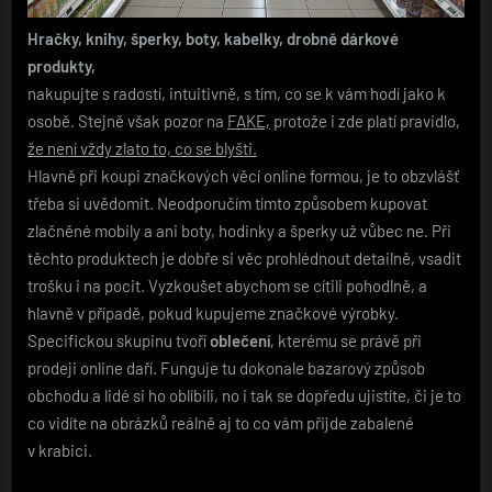
Hračky, knihy, šperky, boty, kabelky, drobně dárkové
produkty,
nakupujte s radostí, intuitivně, s tím, co se k vám hodí jako k
osobě. Stejně však pozor na
FAKE,
protože i zde platí pravidlo,
že není vždy zlato to, co se blyšti.
Hlavně při koupi značkových věcí online formou, je to obzvlášť
třeba si uvědomit. Neodporučím tímto způsobem kupovat
zlačněné mobily a ani boty, hodinky a šperky už vůbec ne. Při
těchto produktech je dobře si věc prohlédnout detailně, vsadit
trošku i na pocit. Vyzkoušet abychom se cítili pohodlně, a
hlavně v případě, pokud kupujeme značkové výrobky.
Specifickou skupinu tvoří
oblečení
, kterému se právě při
prodeji online daří. Funguje tu dokonale bazarový způsob
obchodu a lidé si ho oblíbili, no i tak se dopředu ujistíte, či je to
co vidíte na obrázků reálně aj to co vám přijde zabalené
v krabici.