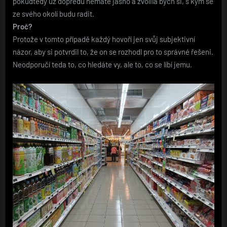
pokudtedy už dopředu nemate jasno a zvolila bych si, s kým se
ze svého okolí budu radit.
Proč?
Protože v tomto případě každý hovoří jen svůj subjektivní
názor, aby si potvrdil to, že on se rozhodl pro to správné řešeni.
Neodporučí teda to, co hledáte vy, ale to, co se líbí jemu.