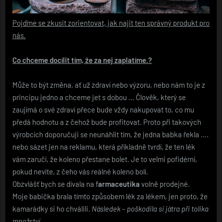
Pojďme se zkusit zorientovat, jak najit ten správný produkt pro
nás.
Co chceme docílit tím, že za nej zaplatíme.?
Může to být změna, ať už zdraví nebo výzoru, nebo nám to je z
principu jedno a chceme jet s dobou … Člověk, který se
zaujímá o své zdraví přece bude vždy nakupovat to, co mu
předá hodnotu a z čehož bude profitovat. Proto při takových
výrobcích doporučuji se neunáhlit tím, že jedna babka řekla ….
nebo sázet jen na reklamu, která příkladně tvrdí, že ten lék
vám zaručí, že koleno přestane bolet. Je to velmi pofidérní,
pokud nevíte, z čeho vás reálné koleno bolí.
Obzvlášť bych se dívala na f
armaceutika
volně prodejné.
Moje babička brala tímto způsobem lék za lékem, jen proto, že
kamarádky si ho chválili.
Následek – poškodila si játra při tolika
množství.