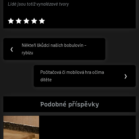
Lidé jsou totiž vynalézavé tvory
Navigace
Někteří škůdci našich bobulovin –
Previous
❮
pro
rybízu
Post:
příspěvek
Počítačová či mobilová hra očima
Next
❯
dítěte
Post:
Podobné příspěvky