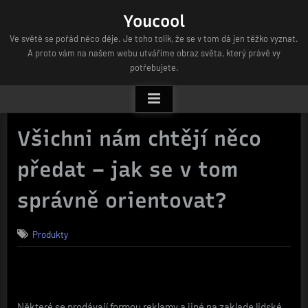
Skip
Youcool
to
Ve světě se pořád něco děje. Je toho tolik, že se v tom dá jen těžko vyznat.
content
A proto vám na našem webu utváříme obraz světa, který právě vy
potřebujete.
Všichni nám chtějí něco
předat – jak se v tom
správně orientovat?
Produkty
Některé se prodávají formou reklamy a jiné na zaklade lidské