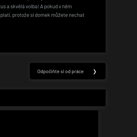
xus a skvělá volba! A pokud v něm
vyplatí, protože si domek můžete nechat
Odpočiňte si od práce
❯
Next
Post: