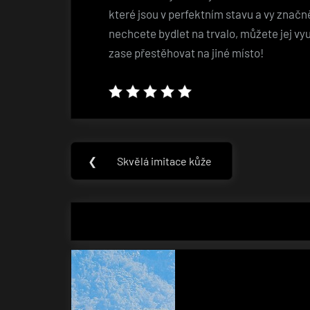
které jsou v perfektním stavu a vy značn
nechcete bydlet na trvalo, můžete jej vy
zase přestěhovat na jiné místo!
Navigace
❮
Skvělá imitace kůže
Previous
pro
Post:
příspěvek