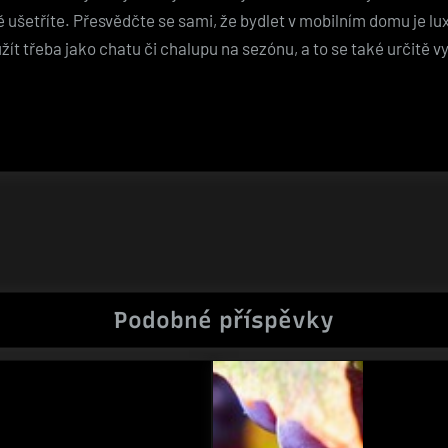
ě ušetříte. Přesvědčte se sami, že bydlet v mobilním domu je lu
užít třeba jako chatu či chalupu na sezónu, a to se také určitě 
Podobné příspěvky