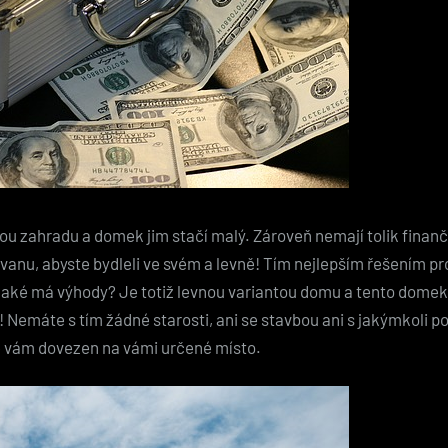
u zahradu a domek jim stačí malý. Zároveň nemají tolik finančn
anu, abyste bydleli ve svém a levně! Tím nejlepším řešením pro
, jaké má výhody? Je totiž levnou variantou domu a tento domek
! Nemáte s tím žádné starosti, ani se stavbou ani s jakýmkoli po
e vám dovezen na vámi určené místo.