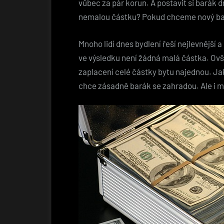
vůbec za pár korun. A postavit si barák
nemalou částku? Pokud chceme nový ba
Mnoho lidí dnes bydlení řeší nejlevnější 
ve výsledku není žádná malá částka. Ovš
zaplacení celé částky bytu najednou. Jak
chce zásadně barák se zahradou. Ale i me