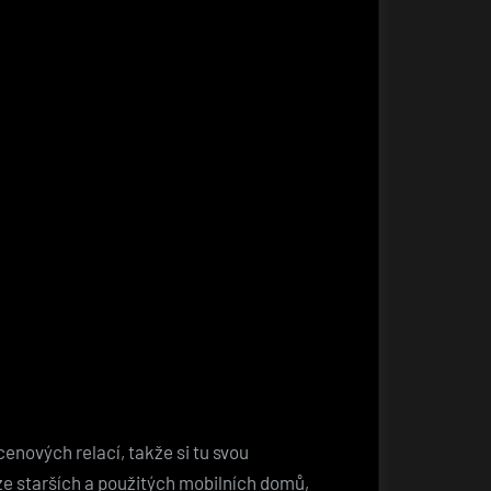
enových relací, takže si tu svou
ze starších a použitých mobilních domů,