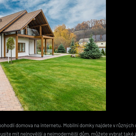
 pohodlí domova na internetu. Mobilní domky najdete v různých c
usíte mít nejnovější a nejmodernější dům, můžete vybrat také 