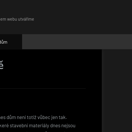
našem webu utváříme
 dům
ě
es dům není totiž vůbec jen tak.
škeré stavební materiály dnes nejsou