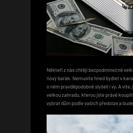
Někteří z nás chtějí bezpodmínečně velko
nový barák. Nemusíte hned bydlet v karav
o něm pravděpodobně slyšeli i vy. A víte
velkou zahradu, kterou jste právě koupili
vybrat dům podle vašich představ a bud