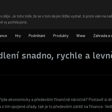
o děje. Je toho tolik, že se v tom dá jen těžko vyznat. A proto vám na 
vě vy potřebujete.
ance
Hry
Podnikání
Produkty
Www
Zahrada a
lení snadno, rychle a levn
řijde ekonomicky a především finančně náročné? Postavit si dn
s tím spojené úřady, tak je to především zátěž na finance. Ve