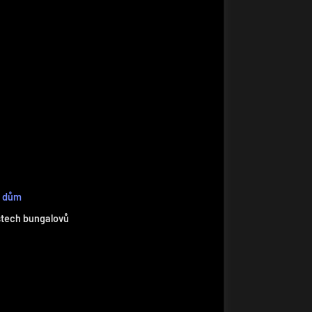
a dům
stech bungalovů