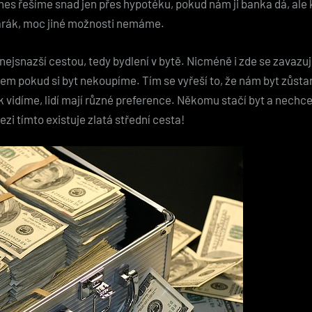
 dnes řešíme snad jen přes hypotéku, pokud nám ji banka dá, a
rák, moc jiné možnosti nemáme.
a nejsnazší cestou, tedy bydlení v bytě. Nicméně i zde se zavaz
em pokud si byt nekoupíme. Tím se vyřeší to, že nám byt zůsta
 vidíme, lidí mají různé preference. Někomu stačí byt a nechce
zi tímto existuje zlatá střední cesta!