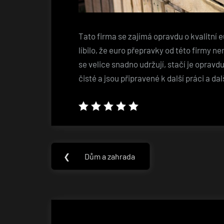
Tato firma se zajímá opravdu o kvalitní e
líbilo, že euro přepravky od této firmy 
se velice snadno udržují, stačí je oprav
čisté a jsou připravené k další práci a da
Navigace
❮
Dům a zahrada
Previous
pro
Post:
příspěvek