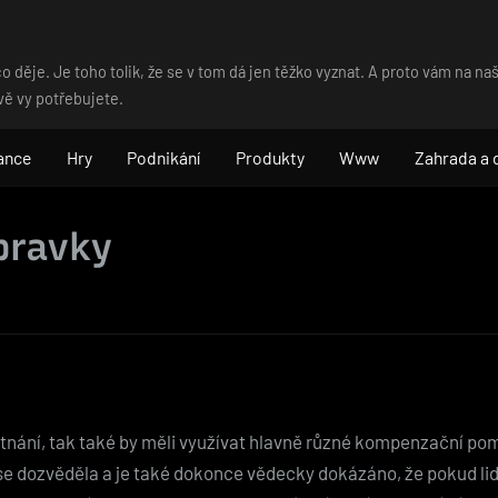
o děje. Je toho tolik, že se v tom dá jen těžko vyznat. A proto vám na 
vě vy potřebujete.
ance
Hry
Podnikání
Produkty
Www
Zahrada a
pravky
stnání, tak také by měli využívat hlavně různé kompenzační po
e dozvěděla a je také dokonce vědecky dokázáno, že pokud lidé 