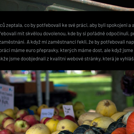
zeptala, co by potřebovali ke své práci, aby byli spokojeni a a
bovali mít skvělou dovolenou, kde by si pořádně odpočinuli, pr
v zaměstnání. A když mi zaměstnanci řekli, že by potřebovali na
v práci máme euro přepravky, kterých máme dost, ale když jsme
že jsme doobjednali z kvalitní webové stránky, která je vyhláš