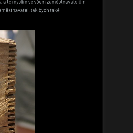
ny, a to myslím se všem zaměstnavatelům
aměstnavatel, tak bych také