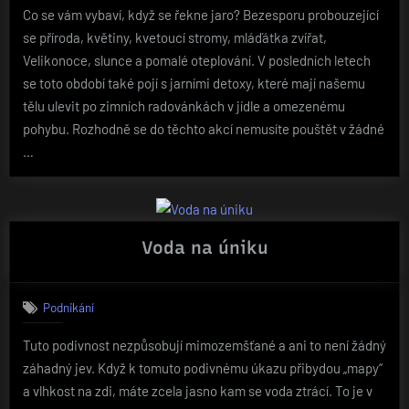
Co se vám vybaví, když se řekne jaro? Bezesporu probouzející
se příroda, květiny, kvetoucí stromy, mláďátka zvířat,
Velikonoce, slunce a pomalé oteplování. V posledních letech
se toto období také pojí s jarními detoxy, které mají našemu
tělu ulevit po zimních radovánkách v jídle a omezenému
pohybu. Rozhodně se do těchto akcí nemusíte pouštět v žádné
…
Voda na úniku
Podnikání
Tuto podivnost nezpůsobují mimozemšťané a ani to není žádný
záhadný jev. Když k tomuto podivnému úkazu přibydou „mapy“
a vlhkost na zdi, máte zcela jasno kam se voda ztrácí. To je v