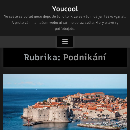
Skip
Youcool
to
Ve světě se pořád něco děje. Je toho tolik, že se v tom dá jen těžko vyznat.
content
A proto vám na našem webu utváříme obraz světa, který právě vy
potřebujete.
Rubrika:
Podnikání