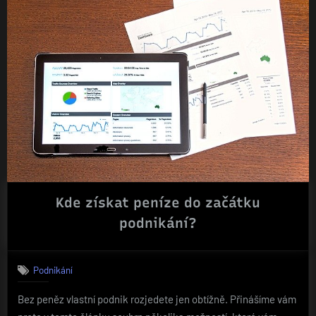
Kde získat peníze do začátku
podnikání?
Podnikání
Bez peněz vlastní podnik rozjedete jen obtížně. Přinášíme vám