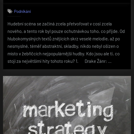
Podnikání
Hudební scéna se začíná zcela přetvořovat v cosi zcela
nového, a tento rok byl pouze ochutnávkou toho, co přijde. Od
hlubokomyslných textů znějících skrz veselé melodie, až po
nesmyslné, téměř abstraktní, skladby, nikdo nebyl ošizen o
místo v žebříčcích nejpopulárnější hudby. Kdo jsou ale ti, co
stojí za největšími hity tohoto roku? 1. Drake Žánr: …