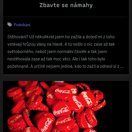
Zbavte se námahy
Podnikání
Stěhování? Už několikrát jsem ho zažila a doteď mi z toho
vstávají hrůzou vlasy na hlavě. A to nešlo o nic zase až tak
světoborného, neboť jsem normální člověk a tak jsem
nestěhovala zase až tak moc věcí. Ale i tak toho bylo
požehnaně. A určitě nejsem jediná, kdo to zažil a odnesl si z …