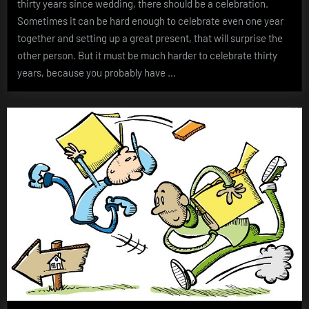
thirty years since wedding, there should be a celebration.
Sometimes it can be hard enough to celebrate even one year
together and setting up a great present, that will surprise the
other person. But it must be much harder to celebrate thirty
years, because you probably have …