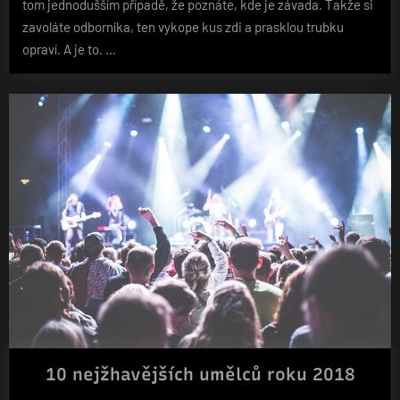
tom jednodušším případě, že poznáte, kde je závada. Takže si
zavoláte odborníka, ten vykope kus zdi a prasklou trubku
opraví. A je to. …
10 nejžhavějších umělců roku 2018