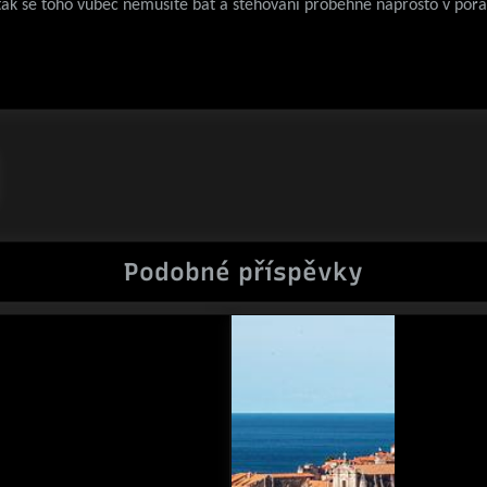
 tak se toho vůbec nemusíte bát a stěhování proběhne naprosto v poř
Podobné příspěvky