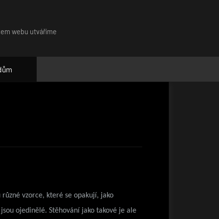
našem webu utváříme
 dům
různé vzorce, které se opakují, jako
 jsou ojedinělé. Stěhování jako takové je ale