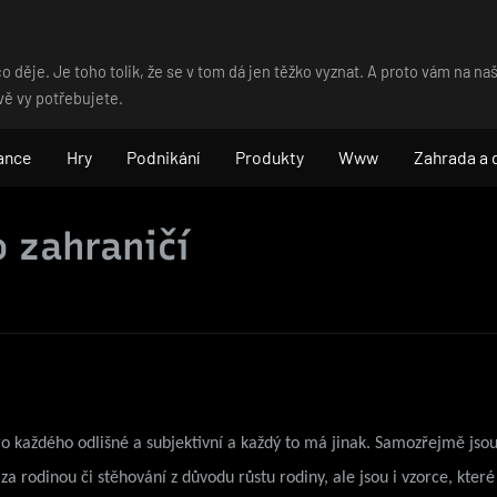
o děje. Je toho tolik, že se v tom dá jen těžko vyznat. A proto vám na 
vě vy potřebujete.
ance
Hry
Podnikání
Produkty
Www
Zahrada a
 zahraničí
ro každého odlišné a subjektivní a každý to má jinak. Samozřejmě jsou 
a rodinou či stěhování z důvodu růstu rodiny, ale jsou i vzorce, které