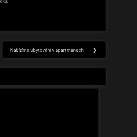
ádku.
Nabízíme ubytování v apartmánech
❯
Next
Post: