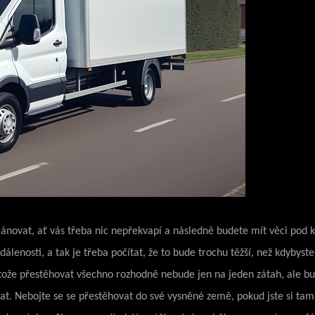
ánovat, ať vás třeba nic nepřekvapí a následně budete mít věci pod ko
álenosti, a tak je třeba počítat, že to bude trochu těžší, než kdybyste
protože přestěhovat všechno rozhodně nebude jen na jeden zátah, ale b
. Nebojte se se přestěhovat do své vysněné země, pokud jste si tam 