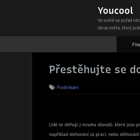
Skip
Youcool
to
Ve světě se pořád něc
content
obraz světa, který prá
Fin
Přestěhujte se do
Podnikání
Lidé se stěhují z mnoha důvodů, které jsou p
například stehování za prací, nebo stěhování z