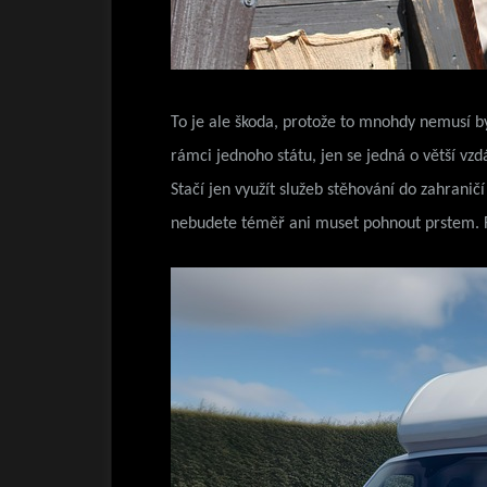
To je ale škoda, protože to mnohdy nemusí bý
rámci jednoho státu, jen se jedná o větší vz
Stačí jen využít služeb stěhování do zahranič
nebudete téměř ani muset pohnout prstem. Fir