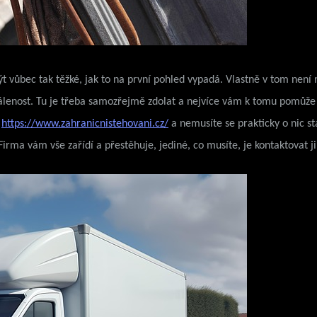
t vůbec tak těžké, jak to na první pohled vypadá. Vlastně v tom není n
dálenost. Tu je třeba samozřejmě zdolat a nejvíce vám k tomu pomůže
í
https://www.zahranicnistehovani.cz/
a nemusíte se prakticky o nic st
ma vám vše zařídí a přestěhuje, jediné, co musíte, je kontaktovat ji