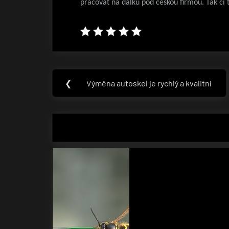
pracovat na dálku pod českou firmou. Tak či
Navigace
❮
Výměna autoskel je rychlý a kvalitní
Previous
pro
Post:
příspěvek