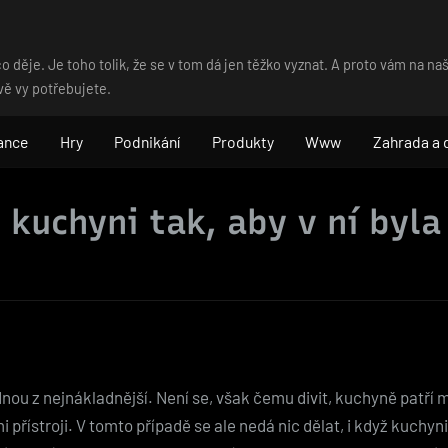
o děje. Je toho tolik, že se v tom dá jen těžko vyznat. A proto vám na 
vě vy potřebujete.
ance
Hry
Podnikání
Produkty
Www
Zahrada a
 kuchyni tak, aby v ní byla
ou z nejnákladnější. Není se, však čemu divit, kuchyně patří m
řístroji. V tomto případě se ale nedá nic dělat, i když kuchyn