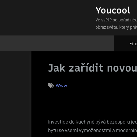
Skip
Youcool
to
Ve světě se pořád něc
content
obraz světa, který prá
Fin
Jak zařídit novou
Www
Investice do kuchyně bývá bezesporu jedn
bytu se všemi vymoženostmi a moderními p