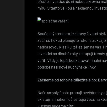
přesto investice do ní nebude zrovna mal
míru. S takto velkou a nákladnou invest
Současný trendem je zdravý životní styl.
začíná. Pokud plánujete rekonstrukci již
nadčasovou klasiku, záleží jen na vás. P
investicí na dlouhé roky, ustupují trendy
vařit. Vždy je lepší konzultovat finální
podobě naší nové kuchyňské linky.
Začneme od toho nejdůležitějšího: Barv
Naše smysly často pracují nevědomky a js
existují i mnohem důležitější věci, na k
kuchyni budeme cítit.