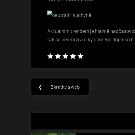
Aktuálním trendem je hlavně nadčasovost 
tak se neomrzí a díky obměně doplňků b
Navigace
❮
Zkratky a web
Previous
pro
Post:
příspěvek