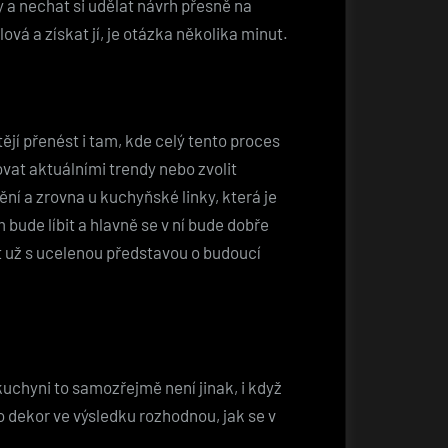
y a nechat si udělat návrh přesně na
lová a získat jí, je otázka několika minut.
htějí přenést i tam, kde celý tento proces
ovat aktuálními trendy nebo zvolit
ní a zrovna u kuchyňské linky, která je
 bude líbit a hlavně se v ní bude dobře
ít už s ucelenou představou o budoucí
kuchyni to samozřejmě není jinak, i když
o dekor ve výsledku rozhodnou, jak se v