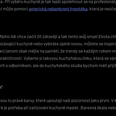
á. Při výběru kuchyně je tak lepší spolehnout se na profesionál
icí může pomoci
americká nebankovní hypotéka
, která je neúče
Noho lidí chce začít žít zdravěji a tak tento svůj smysl života c
 stávající kuchyně nebo vybíráte úplně novou, můžete se inspir
řeci jenom však mějte na paměti, že trendy se každým rokem mě
 praktičnosti. Vyberte si takovou kuchyňskou linku, která se vám
 návrh s odborníkem, ale do kuchyňského studia bychom měli přij
y!
ou to právě barvy, které upoutají naší pozornost jako první. V 
teré je potřeba při zařizování kuchyně myslet. Barevná škála neb