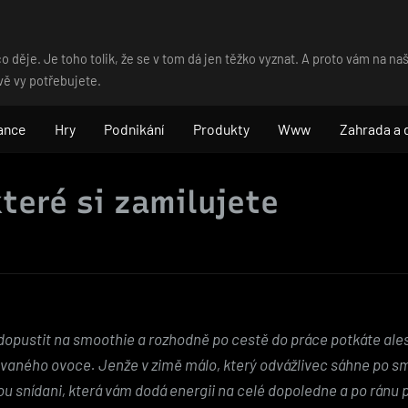
o děje. Je toho tolik, že se v tom dá jen těžko vyznat. A proto vám na 
vě vy potřebujete.
ance
Hry
Podnikání
Produkty
Www
Zahrada a
teré si zamilujete
í dopustit na smoothie a rozhodně po cestě do práce potkáte ale
xovaného ovoce. Jenže v zimě málo, který odvážlivec sáhne po s
u snídani, která vám dodá energii na celé dopoledne a po ránu pr