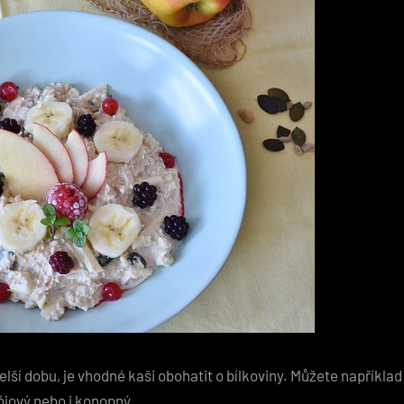
lší dobu, je vhodné kaši obohatit o bílkoviny. Můžete například
sójový nebo i konopný.