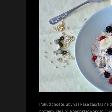
Pokud chcete, aby vás kaše zasytila na de
proteiny, ideální je například kokosový, 