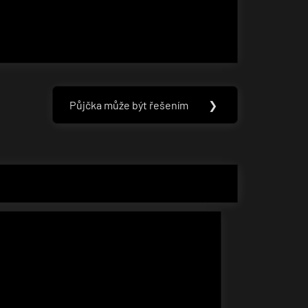
Půjčka může být řešením
❯
Next
Post: