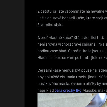
Z dětství si jistě vzpomínáte na nevalně
jiné a chuťově bohatší kaše, které stojí 
životního stylu.
A proč vlastně kaše? Stále více lidí to
není zrovna vrchol zdravé snídaně. Po sl
hodinu zase hlad. Cereální kaše jsou ta
Hladina cukru se vám po tomto jídle nez
Cereální kaše nemusí být pouze na jeden 
aby pokaždé chutnala trochu jinak. Můžet
burákového másla. Ovoce a oříšky by nem
například
para ořechy 1kg
, vlašské, ma