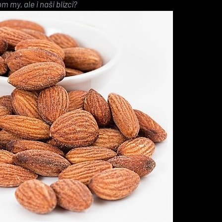
 my, ale i naši blízcí?