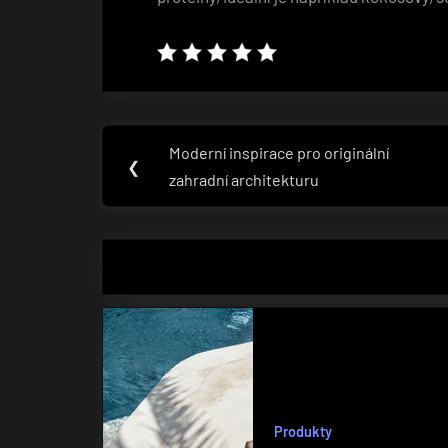
Navigace
Moderní inspirace pro originální
Previous
❮
pro
zahradní architekturu
Post:
příspěvek
Produkty