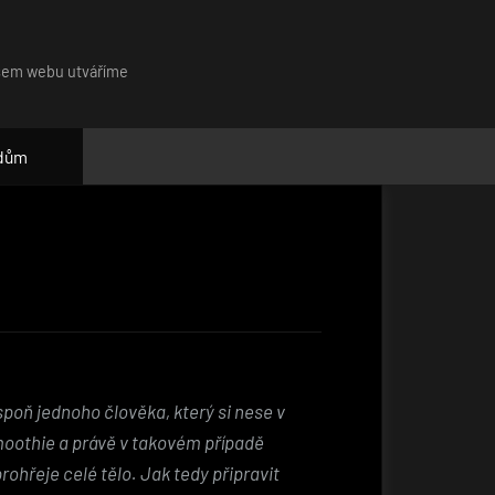
našem webu utváříme
 dům
spoň jednoho člověka, který si nese v
moothie a právě v takovém případě
ohřeje celé tělo. Jak tedy připravit