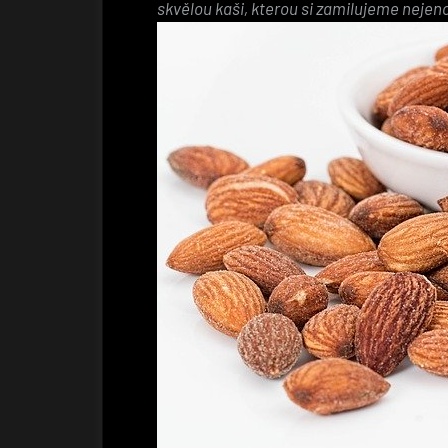
skvělou kaši, kterou si zamilujeme nejenom