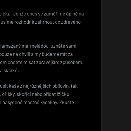
rupička. Jenže dnes se zaměříme úplně na
 je musíme rozhodně zahrnout do zdravého
lík namazaný marmeládou, uznáte sami,
 pouze na chvíli a my budeme mít za
přitom chcete mlsat zdravějším způsobem.
a sladké.
it kaše z nejrůznějších obilovin, tak
říšky, skořicí nebo přidat lžičku
a nasycené mastné kyseliny. Zkuste