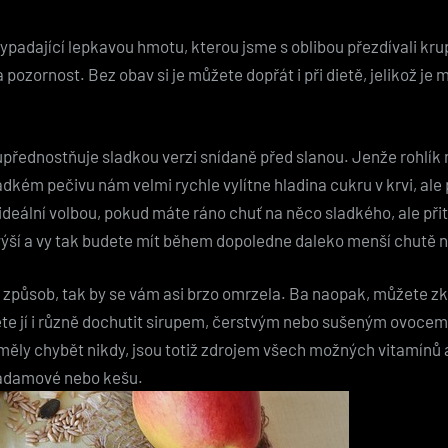
 vypadající lepkavou hmotu, kterou jsme s oblibou přezdívali k
za pozornost. Bez obav si je můžete dopřát i při dietě, jelikož
tiž upřednostňuje sladkou verzi snídaně před slanou. Jenže roh
adkém pečivu nám velmi rychle vylítne hladina cukru v krvi, ale
k ideální volbou, pokud máte ráno chuť na něco sladkého, ale 
výší a vy tak budete mít během dopoledne daleko menší chutě n
způsob, tak by se vám asi brzo omrzela. Ba naopak, můžete zkus
e jí i různě dochutit sirupem, čerstvým nebo sušeným ovocem, o
ěly chybět nikdy, jsou totiž zdrojem všech možných vitamínů 
kadamové nebo kešu.