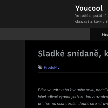
Skip
Youcool
to
Ve světě se pořád něc
content
obraz světa, který prá
Fin
Sladké snídaně, k
Produkty
Příznivci zdravého životního stylu, nedaj
láhvi odivně vypadající tekutinu z rozmi
přichází na scénu kaše. Jedná se o zdravo